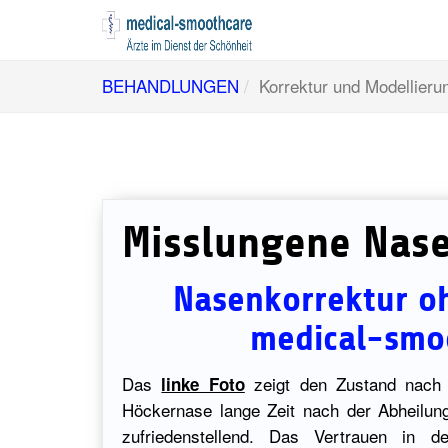
Skip
BEHANDLUNGEN
Korrektur und Modellier
to
main
content
Misslungene Nas
Nasenkorrektur o
medical-smo
Das
zeigt den Zustand nach d
linke Foto
Höckernase lange Zeit nach der Abheilung
zufriedenstellend. Das Vertrauen in d