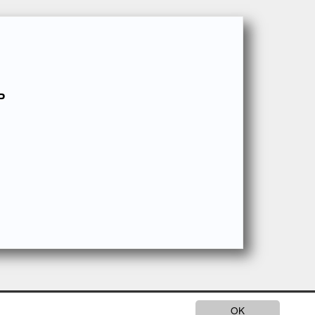
P
Proudly powered by
smoothcare
OK