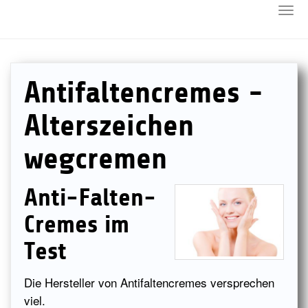
Togg
Skip
navi
to
main
content
Antifaltencremes -
Alterszeichen
wegcremen
Anti-Falten-
Cremes im
Test
Die Hersteller von Antifaltencremes versprechen
viel.